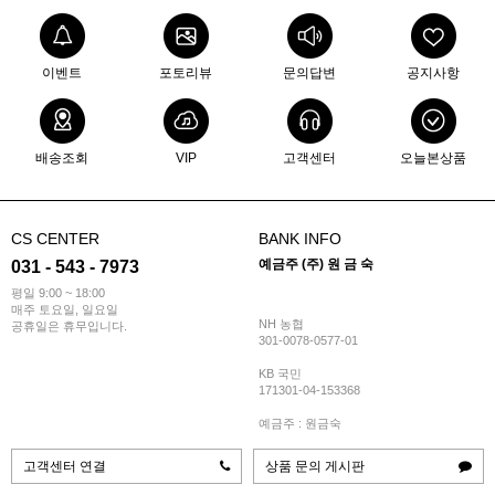
이벤트
포토리뷰
문의답변
공지사항
배송조회
VIP
고객센터
오늘본상품
CS CENTER
BANK INFO
예금주 (주) 원 금 숙
031 - 543 - 7973
평일 9:00 ~ 18:00
매주 토요일, 일요일
NH 농협
공휴일은 휴무입니다.
301-0078-0577-01
KB 국민
171301-04-153368
예금주 : 원금숙
고객센터 연결
상품 문의 게시판