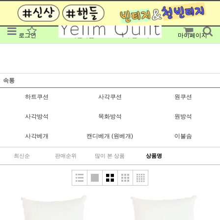
로그인
회원가입
주문조회
마이페이지
속통
하트쿠션
사각쿠션
원쿠션
사각방석
목화방석
원방석
사각베개
캔디베개 (원베개)
이불솜
최신순
판매순위
많이 본 상품
상품명