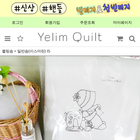
로그인
회원가입
주문조회
마이페이지
퀼팅솜
>
일반솜(이스마린) IS