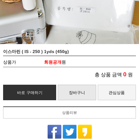
이스마린 ( IS - 250 ) 1yds (450g)
상품가
회원공개
원
0
총 상품 금액
원
바로 구매하기
장바구니
관심상품
상품리뷰