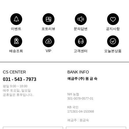
이벤트
포토리뷰
문의답변
공지사항
배송조회
VIP
고객센터
오늘본상품
CS CENTER
BANK INFO
예금주 (주) 원 금 숙
031 - 543 - 7973
평일 9:00 ~ 18:00
매주 토요일, 일요일
NH 농협
공휴일은 휴무입니다.
301-0078-0577-01
KB 국민
171301-04-153368
예금주 : 원금숙