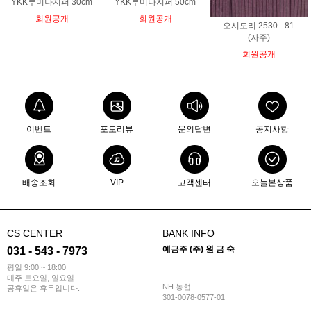
YKK루미나지퍼 30cm
YKK루미나지퍼 50cm
회원공개
회원공개
오시도리 2530 - 81
(자주)
회원공개
이벤트
포토리뷰
문의답변
공지사항
배송조회
VIP
고객센터
오늘본상품
CS CENTER
BANK INFO
예금주 (주) 원 금 숙
031 - 543 - 7973
평일 9:00 ~ 18:00
매주 토요일, 일요일
NH 농협
공휴일은 휴무입니다.
301-0078-0577-01