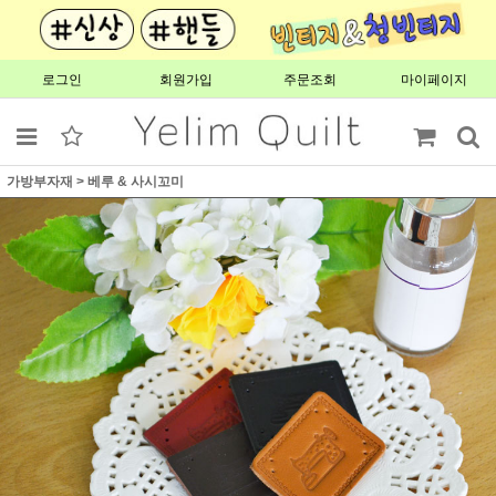
로그인
회원가입
주문조회
마이페이지
가방부자재
>
베루 & 사시꼬미